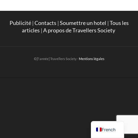
Publicité
|
Contacts
|
Soumettre un hotel
|
Tous les
articles
|
A propos de Travellers Society
©[l'année] Travellers Society ·
Mentions légales
English
French