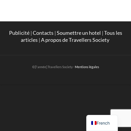
Publicité
|
Contacts
|
Soumettre un hotel
|
Tous les
articles
|
A propos de Travellers Society
©[l'année] Travellers Society ·
Mentions légales
English
French