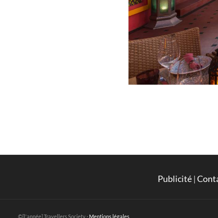
Publicité
|
Cont
©[l'année] Travellers Society ·
Mentions légales