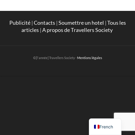
Publicité
|
Contacts
|
Soumettre un hotel
|
Tous les
articles
|
A propos de Travellers Society
©[l'année] Travellers Society ·
Mentions légales
English
French