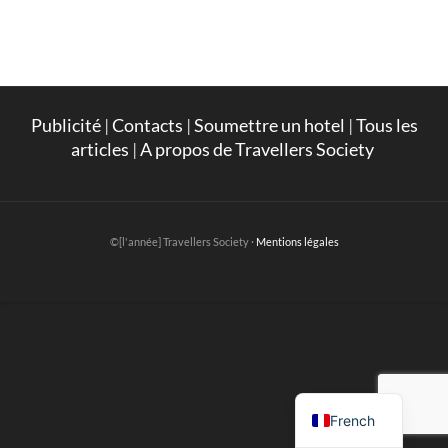
Publicité
|
Contacts
|
Soumettre un hotel
|
Tous les
articles
|
A propos de Travellers Society
©[l'année] Travellers Society ·
Mentions légales
English
French