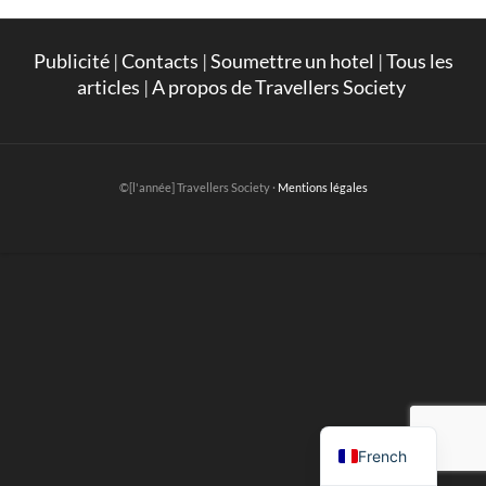
Publicité
|
Contacts
|
Soumettre un hotel
|
Tous les
articles
|
A propos de Travellers Society
©[l'année] Travellers Society ·
Mentions légales
English
French