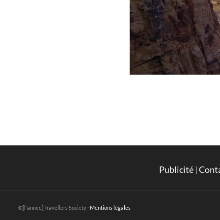
Publicité
|
Cont
©[l'année] Travellers Society ·
Mentions légales