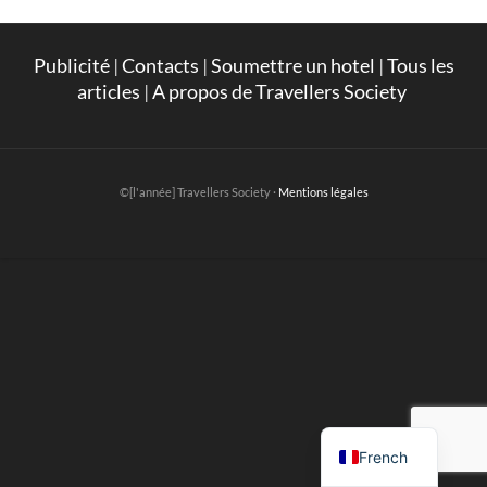
Publicité
|
Contacts
|
Soumettre un hotel
|
Tous les
articles
|
A propos de Travellers Society
©[l'année] Travellers Society ·
Mentions légales
English
French